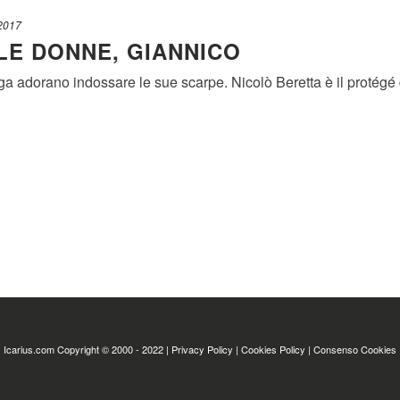
2017
LE DONNE, GIANNICO
adorano indossare le sue scarpe. Nicolò Beretta è il protégé dell
Icarius.com Copyright © 2000 - 2022 |
Privacy Policy
|
Cookies Policy
|
Consenso Cookies