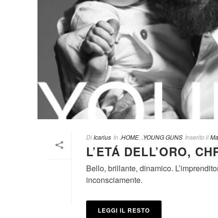
Di
Icarius
In
.HOME
,
.YOUNG GUNS
Inserito il
Ma
L’ETÁ DELL’ORO, CH
Bello, brillante, dinamico. L’imprendi
inconsciamente.
LEGGI IL RESTO