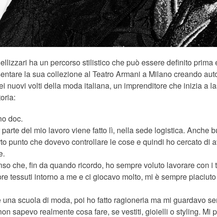
 Pellizzari ha un percorso stilistico che può essere definito pri
sentare la sua collezione al Teatro Armani a Milano creando a
 nuovi volti della moda italiana, un imprenditore che inizia a la
oria:
no doc.
rte del mio lavoro viene fatto lì, nella sede logistica. Anche bu
to punto che dovevo controllare le cose e quindi ho cercato di avv
e.
o che, fin da quando ricordo, ho sempre voluto lavorare con i tes
e tessuti intorno a me e ci giocavo molto, mi è sempre piaciuto 
are una scuola di moda, poi ho fatto ragioneria ma mi guardavo s
apevo realmente cosa fare, se vestiti, gioielli o styling. Mi piac