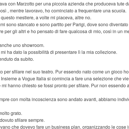
rava con Marzotto per una piccola azienda che produceva tute da
sì , mentre lavoravo, ho cominciato a frequentare una scuola.
questo mestiere, a volte mi piaceva, altre no.
 mi sono stancato e sono partito per Parigi, dove sono diventat
re per gli altri e ho pensato di fare qualcosa di mio, così in un
 neanche uno showroom.
i ha dato la possibilità di presentare lì la mia collezione.
enduto da subito.
to per sfilare nel suo teatro. Pur essendo nato come un gioco ho
 Insieme a Vogue Italia si comincia a fare una selezione che vi
 mi hanno chiesto se fossi pronto per sfilare. Pur non essendo 
empre con molta incoscienza sono andato avanti, abbiamo individ
molto grato.
 dovuto sfilare sempre.
cevano che dovevo fare un business plan, organizzando le cose in