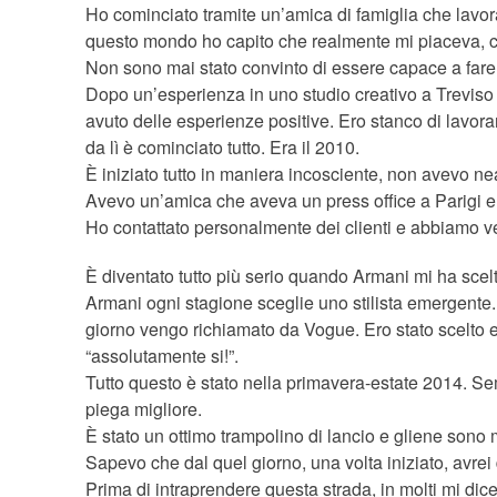
Ho cominciato tramite un’amica di famiglia che lavo
questo mondo ho capito che realmente mi piaceva, co
Non sono mai stato convinto di essere capace a fare 
Dopo un’esperienza in uno studio creativo a Treviso
avuto delle esperienze positive. Ero stanco di lavora
da lì è cominciato tutto. Era il 2010.
È iniziato tutto in maniera incosciente, non avevo
Avevo un’amica che aveva un press office a Parigi e m
Ho contattato personalmente dei clienti e abbiamo v
È diventato tutto più serio quando Armani mi ha scel
Armani ogni stagione sceglie uno stilista emergente.
giorno vengo richiamato da Vogue. Ero stato scelto e
“assolutamente si!”.
Tutto questo è stato nella primavera-estate 2014. S
piega migliore.
È stato un ottimo trampolino di lancio e gliene sono 
Sapevo che dal quel giorno, una volta iniziato, avrei
Prima di intraprendere questa strada, in molti mi di