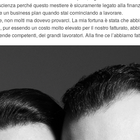
ienza perché questo mestiere è sicuramente legato alla finanza, 
re un business plan quando stai cominciando a lavorare.
e, non molti ma dovevo provarci. La mia fortuna è stata che abbi
, pur essendo un costo molto elevato per il nostro fatturato, abbi
nde competenti, dei grandi lavoratori. Alla fine ce l’abbiamo fat