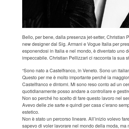
Bello, per bene, dalla presenza jet-setter, Christian
new designer dal Sig. Armani e Vogue Italia per pre
esponendosi in Italia e nel mondo, è diventato uno dei
impeccabile. Christian Pellizzari ci racconta la sua st
“Sono nato a Castelfranco, in Veneto. Sono un italia
Questo per me è molto importante perché la maggior pa
Castelfranco e dintorni. Mi sono reso conto ad un cer
quotidianamente posso andare a controllare e gestir
Non so perché ho scelto di fare questo lavoro nel sens
Avevo delle zie sarte e quindi per casa c’erano sempr
estetico.
Non è stato un percorso lineare. All’inizio volevo f
sapevo di voler lavorare nel mondo della moda, ma non s