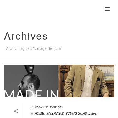
Archives
Archivi Tag per: "vintage delirium"
Di
Icarius De Menezes
In
.HOME
,
.INTERVIEW
,
.YOUNG GUNS
,
Latest