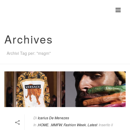
Archives
Archivi Tag per: "msgm"
Di
Icarius De Menezes
In
.HOME
,
.MMFW
,
Fashion Week
,
Latest
Inserito il