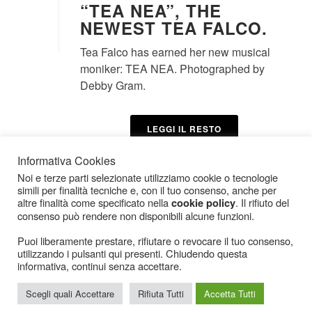
“TEA NEA”, THE
NEWEST TEA FALCO.
Tea Falco has earned her new musical
moniker: TEA NEA. Photographed by
Debby Gram.
LEGGI IL RESTO
Informativa Cookies
Noi e terze parti selezionate utilizziamo cookie o tecnologie
simili per finalità tecniche e, con il tuo consenso, anche per
altre finalità come specificato nella
. Il rifiuto del
cookie policy
consenso può rendere non disponibili alcune funzioni.
Puoi liberamente prestare, rifiutare o revocare il tuo consenso,
utilizzando i pulsanti qui presenti. Chiudendo questa
Icarius.com Copyright © 2000 - 2022 |
Privacy Policy
|
Cookies Policy
|
Consenso
informativa, continui senza accettare.
Cookies
Scegli quali Accettare
Rifiuta Tutti
Accetta Tutti