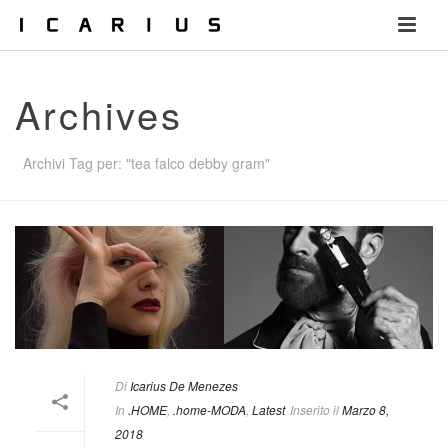
Archives
Archivi Tag per: "tea falco debby gram"
Di
Icarius De Menezes
In
.HOME
,
.home-MODA
,
Latest
Inserito il
Marzo 8,
2018