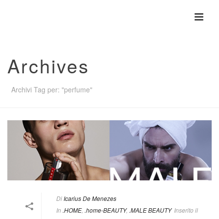
Archives
Archivi Tag per: "perfume"
Di
Icarius De Menezes
In
.HOME
,
.home-BEAUTY
,
.MALE BEAUTY
Inserito il