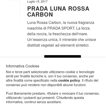
Luglio 15, 2017
PRADA LUNA ROSSA
CARBON
Luna Rossa Carbon, la nuova fragranza
maschile di PRADA SPORT. La forza
della roccia, la freschezza dell'mare.
Un’essenza unica, il minerale che unisce
distillati vegetali ad elementi sintetici.
LEGGI IL RESTO
Informativa Cookies
Noi e terze parti selezionate utilizziamo cookie o tecnologie
simili per finalità tecniche e, con il tuo consenso, anche per
altre finalità come specificato nella
. Il rifiuto del
cookie policy
consenso può rendere non disponibili alcune funzioni.
Puoi liberamente prestare, rifiutare o revocare il tuo consenso,
utilizzando i pulsanti qui presenti. Chiudendo questa
informativa, continui senza accettare.
Icarius.com Copyright © 2000 - 2022 |
Privacy Policy
|
Cookies Policy
|
Consenso