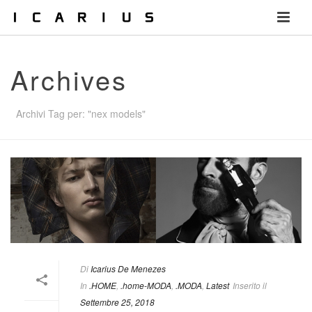
Archives
Archivi Tag per: "nex models"
Di
Icarius De Menezes
In
.HOME
,
.home-MODA
,
.MODA
,
Latest
Inserito il
Settembre 25, 2018