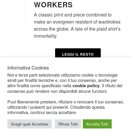
WORKERS
A classic print and piece combined to
make an evergreen resident of wardrobes
across the globe. A tale of the plaid shirt’s
immortality.
LEGGI IL RESTO
Informativa Cookies
Noi e terze parti selezionate utilizziamo cookie o tecnologie
simili per finalità tecniche e, con il tuo consenso, anche per
altre finalità come specificato nella
. Il rifiuto del
cookie policy
consenso può rendere non disponibili alcune funzioni.
Puoi liberamente prestare, rifiutare o revocare il tuo consenso,
utilizzando i pulsanti qui presenti. Chiudendo questa
Icarius.com Copyright © 2000 - 2022 |
Privacy Policy
|
Cookies Policy
|
Consenso
informativa, continui senza accettare.
Cookies
Scegli quali Accettare
Rifiuta Tutti
Accetta Tutti