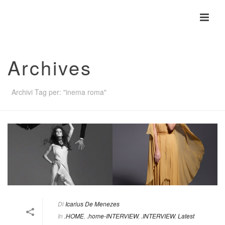
Archives
Archivi Tag per: "inema roma"
Di
Icarius De Menezes
In
.HOME
,
.home-INTERVIEW
,
.INTERVIEW
,
Latest