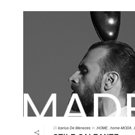
Di
Icarius De Menezes
In
.HOME
,
.home-MODA
,