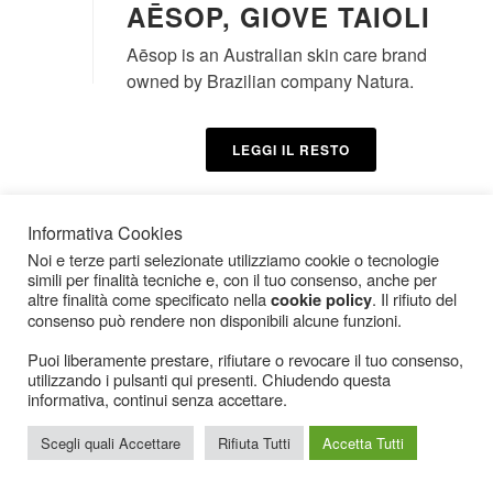
AĒSOP, GIOVE TAIOLI
Aēsop is an Australian skin care brand
owned by Brazilian company Natura.
LEGGI IL RESTO
Informativa Cookies
Noi e terze parti selezionate utilizziamo cookie o tecnologie
simili per finalità tecniche e, con il tuo consenso, anche per
altre finalità come specificato nella
. Il rifiuto del
cookie policy
consenso può rendere non disponibili alcune funzioni.
Icarius.com Copyright © 2000 - 2022 |
Privacy Policy
|
Cookies Policy
|
Consenso
Puoi liberamente prestare, rifiutare o revocare il tuo consenso,
Cookies
utilizzando i pulsanti qui presenti. Chiudendo questa
informativa, continui senza accettare.
Scegli quali Accettare
Rifiuta Tutti
Accetta Tutti