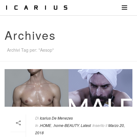
Archives
Archivi Tag per: "Aesop"
Di
Icarius De Menezes
In
.HOME
,
.home-BEAUTY
,
Latest
Inserito il
Marzo 20,
2018