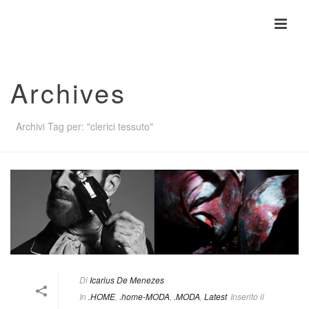
Archives
Archivi Tag per: "clerici tessuto"
Di
Icarius De Menezes
In
.HOME
,
.home-MODA
,
.MODA
,
Latest
Inserito il