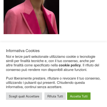
Informativa Cookies
Noi e terze parti selezionate utilizziamo cookie o tecnologie
simili per finalità tecniche e, con il tuo consenso, anche per
altre finalità come specificato nella
. Il rifiuto del
cookie policy
consenso può rendere non disponibili alcune funzioni.
Icarius.com Copyright © 2000 - 2022 |
Privacy Policy
|
Cookies Policy
|
Consenso
Cookies
Puoi liberamente prestare, rifiutare o revocare il tuo consenso,
utilizzando i pulsanti qui presenti. Chiudendo questa
informativa, continui senza accettare.
Scegli quali Accettare
Rifiuta Tutti
Accetta Tutti