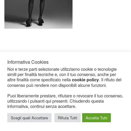
Informativa Cookies
Noi e terze parti selezionate utilizziamo cookie o tecnologie
simili per finalità tecniche e, con il tuo consenso, anche per
Icarius.com Copyright © 2000 - 2022 |
Privacy Policy
|
Cookies Policy
|
Consenso
altre finalità come specificato nella
. Il rifiuto del
cookie policy
Cookies
consenso può rendere non disponibili alcune funzioni.
Puoi liberamente prestare, rifiutare o revocare il tuo consenso,
utilizzando i pulsanti qui presenti. Chiudendo questa
informativa, continui senza accettare.
Scegli quali Accettare
Rifiuta Tutti
Accetta Tutti