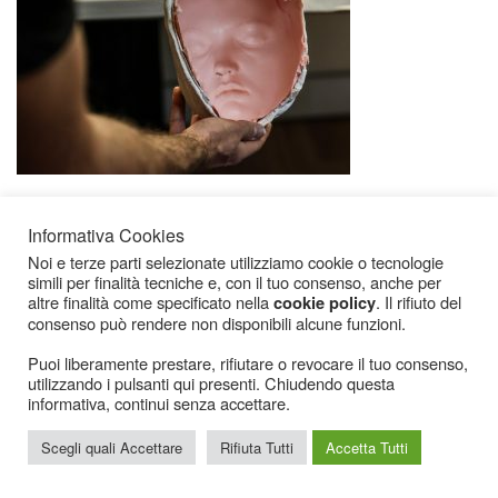
Informativa Cookies
Noi e terze parti selezionate utilizziamo cookie o tecnologie
simili per finalità tecniche e, con il tuo consenso, anche per
altre finalità come specificato nella
. Il rifiuto del
cookie policy
consenso può rendere non disponibili alcune funzioni.
Icarius.com Copyright © 2000 - 2022 |
Privacy Policy
|
Cookies Policy
|
Consenso
Puoi liberamente prestare, rifiutare o revocare il tuo consenso,
Cookies
utilizzando i pulsanti qui presenti. Chiudendo questa
informativa, continui senza accettare.
Scegli quali Accettare
Rifiuta Tutti
Accetta Tutti