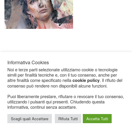
Informativa Cookies
Noi e terze parti selezionate utilizziamo cookie o tecnologie
simili per finalità tecniche e, con il tuo consenso, anche per
Icarius.com Copyright © 2000 - 2022 |
Privacy Policy
|
Cookies Policy
|
Consenso
altre finalità come specificato nella
. Il rifiuto del
cookie policy
Cookies
consenso può rendere non disponibili alcune funzioni.
Puoi liberamente prestare, rifiutare o revocare il tuo consenso,
utilizzando i pulsanti qui presenti. Chiudendo questa
informativa, continui senza accettare.
Scegli quali Accettare
Rifiuta Tutti
Accetta Tutti