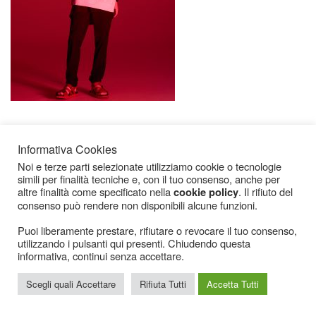
Informativa Cookies
Noi e terze parti selezionate utilizziamo cookie o tecnologie
simili per finalità tecniche e, con il tuo consenso, anche per
altre finalità come specificato nella
. Il rifiuto del
cookie policy
consenso può rendere non disponibili alcune funzioni.
Icarius.com Copyright © 2000 - 2022 |
Privacy Policy
|
Cookies Policy
|
Consenso
Cookies
Puoi liberamente prestare, rifiutare o revocare il tuo consenso,
utilizzando i pulsanti qui presenti. Chiudendo questa
informativa, continui senza accettare.
Scegli quali Accettare
Rifiuta Tutti
Accetta Tutti