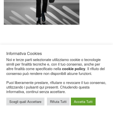
Informativa Cookies
Noi e terze parti selezionate utilizziamo cookie o tecnologie
simili per finalità tecniche e, con il tuo consenso, anche per
Icarius.com Copyright © 2000 - 2022 |
Privacy Policy
|
Cookies Policy
|
Consenso
altre finalità come specificato nella
. Il rifiuto del
cookie policy
Cookies
consenso può rendere non disponibili alcune funzioni.
Puoi liberamente prestare, rifiutare o revocare il tuo consenso,
utilizzando i pulsanti qui presenti. Chiudendo questa
informativa, continui senza accettare.
Scegli quali Accettare
Rifiuta Tutti
Accetta Tutti