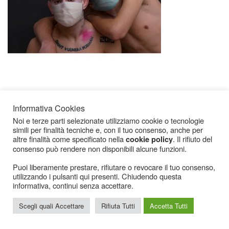
Informativa Cookies
Noi e terze parti selezionate utilizziamo cookie o tecnologie
simili per finalità tecniche e, con il tuo consenso, anche per
altre finalità come specificato nella
. Il rifiuto del
cookie policy
Icarius.com Copyright © 2000 - 2022 |
Privacy Policy
|
Cookies Policy
|
Consenso
consenso può rendere non disponibili alcune funzioni.
Cookies
Puoi liberamente prestare, rifiutare o revocare il tuo consenso,
utilizzando i pulsanti qui presenti. Chiudendo questa
informativa, continui senza accettare.
Scegli quali Accettare
Rifiuta Tutti
Accetta Tutti