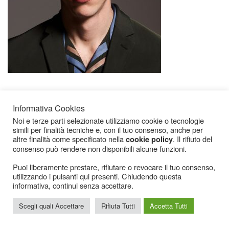
Informativa Cookies
Noi e terze parti selezionate utilizziamo cookie o tecnologie
simili per finalità tecniche e, con il tuo consenso, anche per
altre finalità come specificato nella
. Il rifiuto del
cookie policy
consenso può rendere non disponibili alcune funzioni.
Icarius.com Copyright © 2000 - 2022 |
Privacy Policy
|
Cookies Policy
|
Consenso
Cookies
Puoi liberamente prestare, rifiutare o revocare il tuo consenso,
utilizzando i pulsanti qui presenti. Chiudendo questa
informativa, continui senza accettare.
Scegli quali Accettare
Rifiuta Tutti
Accetta Tutti