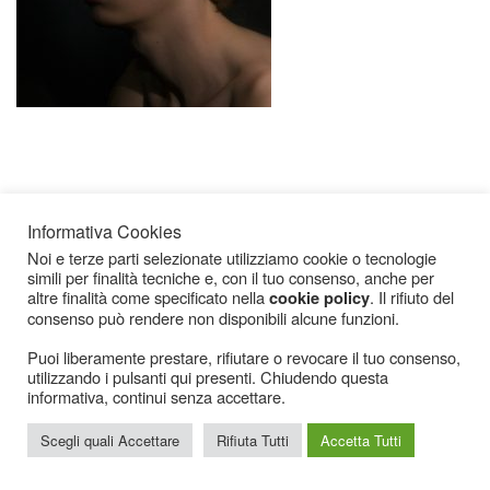
Informativa Cookies
Noi e terze parti selezionate utilizziamo cookie o tecnologie
simili per finalità tecniche e, con il tuo consenso, anche per
Icarius.com Copyright © 2000 - 2022 |
Privacy Policy
|
Cookies Policy
|
Consenso
altre finalità come specificato nella
. Il rifiuto del
cookie policy
Cookies
consenso può rendere non disponibili alcune funzioni.
Puoi liberamente prestare, rifiutare o revocare il tuo consenso,
utilizzando i pulsanti qui presenti. Chiudendo questa
informativa, continui senza accettare.
Scegli quali Accettare
Rifiuta Tutti
Accetta Tutti