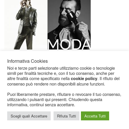
Informativa Cookies
Noi e terze parti selezionate utilizziamo cookie o tecnologie
simili per finalità tecniche e, con il tuo consenso, anche per
altre finalità come specificato nella
. Il rifiuto del
cookie policy
consenso può rendere non disponibili alcune funzioni.
Puoi liberamente prestare, rifiutare o revocare il tuo consenso,
Icarius.com Copyright © 2000 - 2022 |
Privacy Policy
|
Cookies Policy
|
Consenso
utilizzando i pulsanti qui presenti. Chiudendo questa
Cookies
informativa, continui senza accettare.
Scegli quali Accettare
Rifiuta Tutti
Accetta Tutti