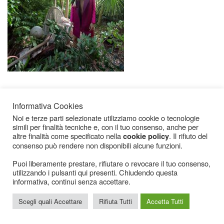
Informativa Cookies
Noi e terze parti selezionate utilizziamo cookie o tecnologie
simili per finalità tecniche e, con il tuo consenso, anche per
altre finalità come specificato nella
. Il rifiuto del
cookie policy
consenso può rendere non disponibili alcune funzioni.
Icarius.com Copyright © 2000 - 2022 |
Privacy Policy
|
Cookies Policy
|
Consenso
Cookies
Puoi liberamente prestare, rifiutare o revocare il tuo consenso,
utilizzando i pulsanti qui presenti. Chiudendo questa
informativa, continui senza accettare.
Scegli quali Accettare
Rifiuta Tutti
Accetta Tutti