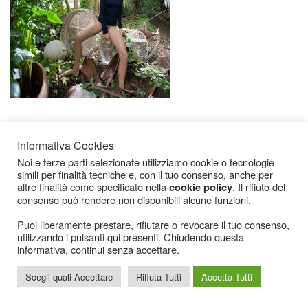
Informativa Cookies
Noi e terze parti selezionate utilizziamo cookie o tecnologie
simili per finalità tecniche e, con il tuo consenso, anche per
altre finalità come specificato nella
. Il rifiuto del
cookie policy
consenso può rendere non disponibili alcune funzioni.
Icarius.com Copyright © 2000 - 2022 |
Privacy Policy
|
Cookies Policy
|
Consenso
Cookies
Puoi liberamente prestare, rifiutare o revocare il tuo consenso,
utilizzando i pulsanti qui presenti. Chiudendo questa
informativa, continui senza accettare.
Scegli quali Accettare
Rifiuta Tutti
Accetta Tutti