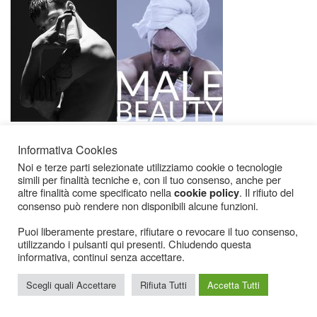
Informativa Cookies
Noi e terze parti selezionate utilizziamo cookie o tecnologie
simili per finalità tecniche e, con il tuo consenso, anche per
altre finalità come specificato nella
. Il rifiuto del
cookie policy
consenso può rendere non disponibili alcune funzioni.
Puoi liberamente prestare, rifiutare o revocare il tuo consenso,
Icarius.com Copyright © 2000 - 2022 |
Privacy Policy
|
Cookies Policy
|
Consenso
utilizzando i pulsanti qui presenti. Chiudendo questa
Cookies
informativa, continui senza accettare.
Scegli quali Accettare
Rifiuta Tutti
Accetta Tutti