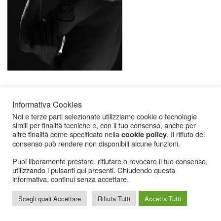
Informativa Cookies
Noi e terze parti selezionate utilizziamo cookie o tecnologie
simili per finalità tecniche e, con il tuo consenso, anche per
altre finalità come specificato nella
. Il rifiuto del
cookie policy
consenso può rendere non disponibili alcune funzioni.
Icarius.com Copyright © 2000 - 2022 |
Privacy Policy
|
Cookies Policy
|
Consenso
Cookies
Puoi liberamente prestare, rifiutare o revocare il tuo consenso,
utilizzando i pulsanti qui presenti. Chiudendo questa
informativa, continui senza accettare.
Scegli quali Accettare
Rifiuta Tutti
Accetta Tutti