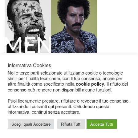
Informativa Cookies
Noi e terze parti selezionate utilizziamo cookie o tecnologie
simili per finalità tecniche e, con il tuo consenso, anche per
altre finalità come specificato nella
. Il rifiuto del
cookie policy
consenso può rendere non disponibili alcune funzioni.
Puoi liberamente prestare, rifiutare o revocare il tuo consenso,
Icarius.com Copyright © 2000 - 2022 |
Privacy Policy
|
Cookies Policy
|
Consenso
utilizzando i pulsanti qui presenti. Chiudendo questa
Cookies
informativa, continui senza accettare.
Scegli quali Accettare
Rifiuta Tutti
Accetta Tutti