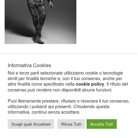
Informativa Cookies
Noi e terze parti selezionate utilizziamo cookie o tecnologie
simili per finalità tecniche e, con il tuo consenso, anche per
altre finalità come specificato nella
. Il rifiuto del
cookie policy
consenso può rendere non disponibili alcune funzioni.
Icarius.com Copyright © 2000 - 2022 |
Privacy Policy
|
Cookies Policy
|
Consenso
Cookies
Puoi liberamente prestare, rifiutare o revocare il tuo consenso,
utilizzando i pulsanti qui presenti. Chiudendo questa
informativa, continui senza accettare.
Scegli quali Accettare
Rifiuta Tutti
Accetta Tutti