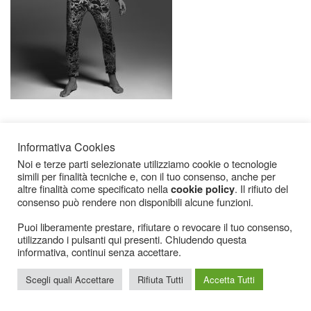
Informativa Cookies
Noi e terze parti selezionate utilizziamo cookie o tecnologie
simili per finalità tecniche e, con il tuo consenso, anche per
altre finalità come specificato nella
. Il rifiuto del
cookie policy
consenso può rendere non disponibili alcune funzioni.
Icarius.com Copyright © 2000 - 2022 |
Privacy Policy
|
Cookies Policy
|
Consenso
Cookies
Puoi liberamente prestare, rifiutare o revocare il tuo consenso,
utilizzando i pulsanti qui presenti. Chiudendo questa
informativa, continui senza accettare.
Scegli quali Accettare
Rifiuta Tutti
Accetta Tutti