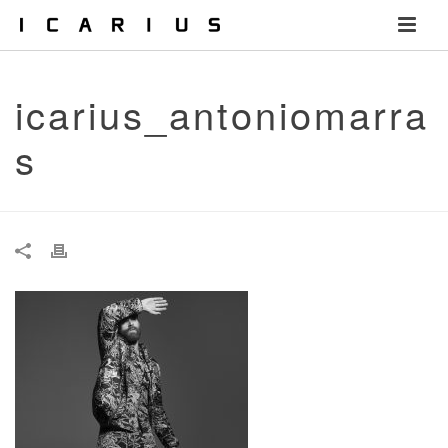
icarius_antoniomarra
s