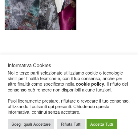
Informativa Cookies
Noi e terze parti selezionate utilizziamo cookie o tecnologie
simili per finalità tecniche e, con il tuo consenso, anche per
Icarius.com Copyright © 2000 - 2022 |
Privacy Policy
|
Cookies Policy
|
Consenso
altre finalità come specificato nella
. Il rifiuto del
cookie policy
Cookies
consenso può rendere non disponibili alcune funzioni.
Puoi liberamente prestare, rifiutare o revocare il tuo consenso,
utilizzando i pulsanti qui presenti. Chiudendo questa
informativa, continui senza accettare.
Scegli quali Accettare
Rifiuta Tutti
Accetta Tutti