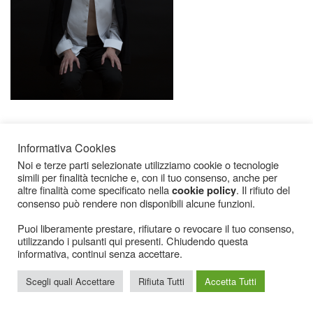
Informativa Cookies
Noi e terze parti selezionate utilizziamo cookie o tecnologie
simili per finalità tecniche e, con il tuo consenso, anche per
altre finalità come specificato nella
. Il rifiuto del
cookie policy
consenso può rendere non disponibili alcune funzioni.
Icarius.com Copyright © 2000 - 2022 |
Privacy Policy
|
Cookies Policy
|
Consenso
Cookies
Puoi liberamente prestare, rifiutare o revocare il tuo consenso,
utilizzando i pulsanti qui presenti. Chiudendo questa
informativa, continui senza accettare.
Scegli quali Accettare
Rifiuta Tutti
Accetta Tutti