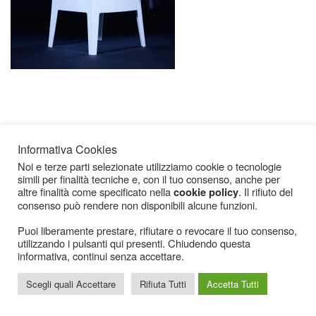
Informativa Cookies
Noi e terze parti selezionate utilizziamo cookie o tecnologie
simili per finalità tecniche e, con il tuo consenso, anche per
Icarius.com Copyright © 2000 - 2022 |
Privacy Policy
|
Cookies Policy
|
Consenso
altre finalità come specificato nella
. Il rifiuto del
cookie policy
Cookies
consenso può rendere non disponibili alcune funzioni.
Puoi liberamente prestare, rifiutare o revocare il tuo consenso,
utilizzando i pulsanti qui presenti. Chiudendo questa
informativa, continui senza accettare.
Scegli quali Accettare
Rifiuta Tutti
Accetta Tutti