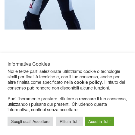
Informativa Cookies
Noi e terze parti selezionate utilizziamo cookie o tecnologie
simili per finalità tecniche e, con il tuo consenso, anche per
Icarius.com Copyright © 2000 - 2022 |
Privacy Policy
|
Cookies Policy
|
Consenso
altre finalità come specificato nella
. Il rifiuto del
cookie policy
Cookies
consenso può rendere non disponibili alcune funzioni.
Puoi liberamente prestare, rifiutare o revocare il tuo consenso,
utilizzando i pulsanti qui presenti. Chiudendo questa
informativa, continui senza accettare.
Scegli quali Accettare
Rifiuta Tutti
Accetta Tutti