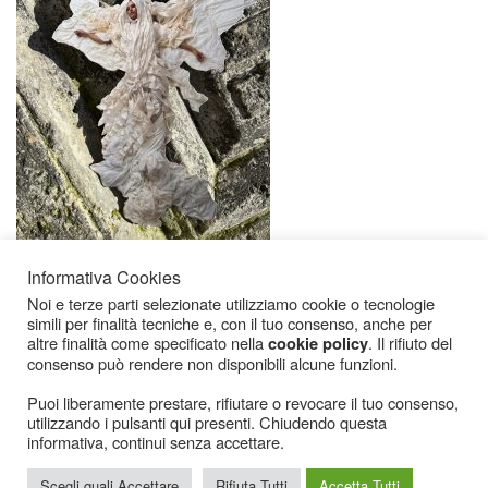
Informativa Cookies
Noi e terze parti selezionate utilizziamo cookie o tecnologie
simili per finalità tecniche e, con il tuo consenso, anche per
altre finalità come specificato nella
. Il rifiuto del
cookie policy
consenso può rendere non disponibili alcune funzioni.
Puoi liberamente prestare, rifiutare o revocare il tuo consenso,
utilizzando i pulsanti qui presenti. Chiudendo questa
Icarius.com Copyright © 2000 - 2022 |
Privacy Policy
|
Cookies Policy
|
Consenso
informativa, continui senza accettare.
Cookies
Scegli quali Accettare
Rifiuta Tutti
Accetta Tutti