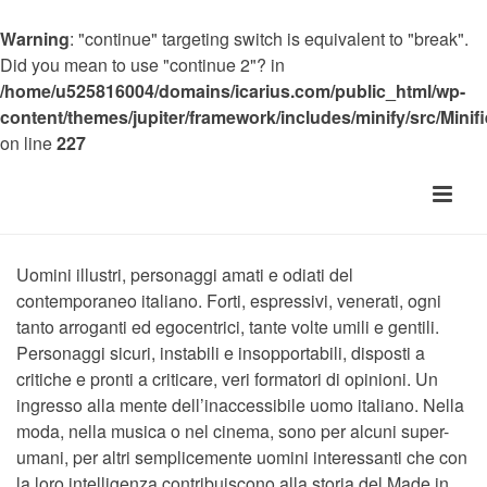
Warning
: "continue" targeting switch is equivalent to "break".
Did you mean to use "continue 2"? in
/home/u525816004/domains/icarius.com/public_html/wp-
content/themes/jupiter/framework/includes/minify/src/Minif
on line
227
Uomini illustri, personaggi amati e odiati del
contemporaneo italiano. Forti, espressivi, venerati, ogni
tanto arroganti ed egocentrici, tante volte umili e gentili.
Personaggi sicuri, instabili e insopportabili, disposti a
critiche e pronti a criticare, veri formatori di opinioni. Un
ingresso alla mente dell’inaccessibile uomo italiano. Nella
moda, nella musica o nel cinema, sono per alcuni super-
umani, per altri semplicemente uomini interessanti che con
la loro intelligenza contribuiscono alla storia del Made in