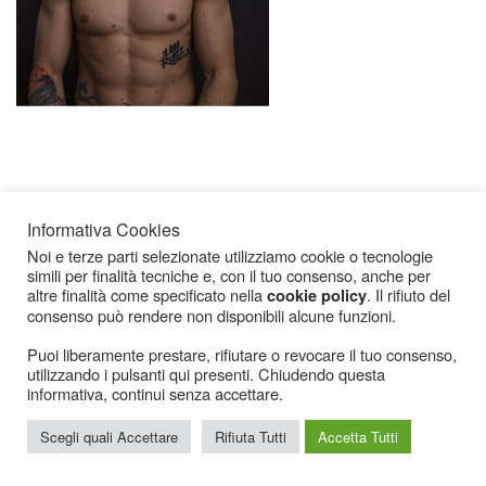
Informativa Cookies
Noi e terze parti selezionate utilizziamo cookie o tecnologie
simili per finalità tecniche e, con il tuo consenso, anche per
Icarius.com Copyright © 2000 - 2022 |
Privacy Policy
|
Cookies Policy
|
Consenso
altre finalità come specificato nella
. Il rifiuto del
cookie policy
Cookies
consenso può rendere non disponibili alcune funzioni.
Puoi liberamente prestare, rifiutare o revocare il tuo consenso,
utilizzando i pulsanti qui presenti. Chiudendo questa
informativa, continui senza accettare.
Scegli quali Accettare
Rifiuta Tutti
Accetta Tutti