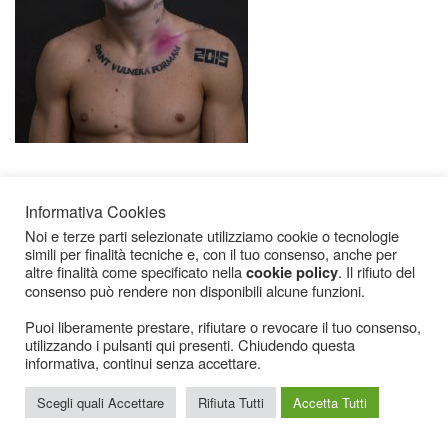
Informativa Cookies
Noi e terze parti selezionate utilizziamo cookie o tecnologie
simili per finalità tecniche e, con il tuo consenso, anche per
altre finalità come specificato nella
. Il rifiuto del
cookie policy
consenso può rendere non disponibili alcune funzioni.
Icarius.com Copyright © 2000 - 2022 |
Privacy Policy
|
Cookies Policy
|
Consenso
Cookies
Puoi liberamente prestare, rifiutare o revocare il tuo consenso,
utilizzando i pulsanti qui presenti. Chiudendo questa
informativa, continui senza accettare.
Scegli quali Accettare
Rifiuta Tutti
Accetta Tutti