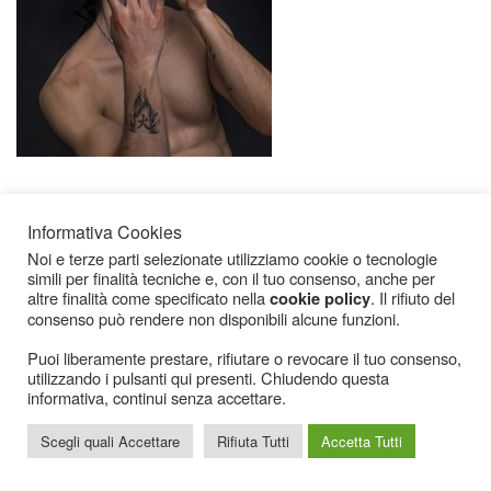
Informativa Cookies
Noi e terze parti selezionate utilizziamo cookie o tecnologie
simili per finalità tecniche e, con il tuo consenso, anche per
altre finalità come specificato nella
. Il rifiuto del
cookie policy
consenso può rendere non disponibili alcune funzioni.
Icarius.com Copyright © 2000 - 2022 |
Privacy Policy
|
Cookies Policy
|
Consenso
Cookies
Puoi liberamente prestare, rifiutare o revocare il tuo consenso,
utilizzando i pulsanti qui presenti. Chiudendo questa
informativa, continui senza accettare.
Scegli quali Accettare
Rifiuta Tutti
Accetta Tutti