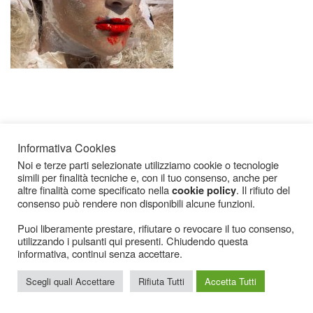
Informativa Cookies
Noi e terze parti selezionate utilizziamo cookie o tecnologie
simili per finalità tecniche e, con il tuo consenso, anche per
Icarius.com Copyright © 2000 - 2022 |
Privacy Policy
|
Cookies Policy
|
Consenso
altre finalità come specificato nella
. Il rifiuto del
cookie policy
Cookies
consenso può rendere non disponibili alcune funzioni.
Puoi liberamente prestare, rifiutare o revocare il tuo consenso,
utilizzando i pulsanti qui presenti. Chiudendo questa
informativa, continui senza accettare.
Scegli quali Accettare
Rifiuta Tutti
Accetta Tutti