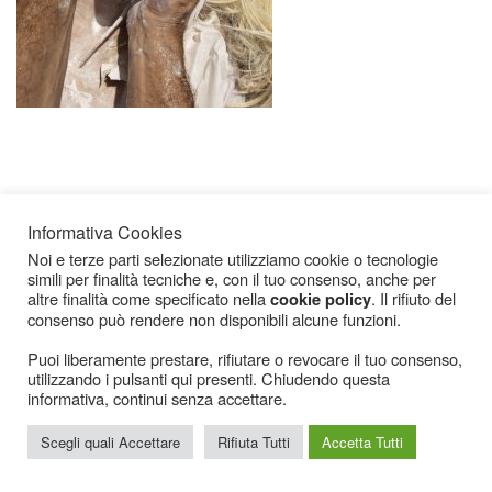
Informativa Cookies
Noi e terze parti selezionate utilizziamo cookie o tecnologie
simili per finalità tecniche e, con il tuo consenso, anche per
Icarius.com Copyright © 2000 - 2022 |
Privacy Policy
|
Cookies Policy
|
Consenso
altre finalità come specificato nella
. Il rifiuto del
cookie policy
Cookies
consenso può rendere non disponibili alcune funzioni.
Puoi liberamente prestare, rifiutare o revocare il tuo consenso,
utilizzando i pulsanti qui presenti. Chiudendo questa
informativa, continui senza accettare.
Scegli quali Accettare
Rifiuta Tutti
Accetta Tutti