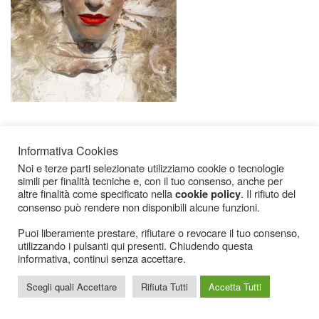
Informativa Cookies
Noi e terze parti selezionate utilizziamo cookie o tecnologie
simili per finalità tecniche e, con il tuo consenso, anche per
altre finalità come specificato nella
. Il rifiuto del
cookie policy
consenso può rendere non disponibili alcune funzioni.
Icarius.com Copyright © 2000 - 2022 |
Privacy Policy
|
Cookies Policy
|
Consenso
Cookies
Puoi liberamente prestare, rifiutare o revocare il tuo consenso,
utilizzando i pulsanti qui presenti. Chiudendo questa
informativa, continui senza accettare.
Scegli quali Accettare
Rifiuta Tutti
Accetta Tutti