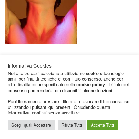
Informativa Cookies
Noi e terze parti selezionate utilizziamo cookie o tecnologie
simili per finalità tecniche e, con il tuo consenso, anche per
altre finalità come specificato nella
. Il rifiuto del
cookie policy
consenso può rendere non disponibili alcune funzioni.
Icarius.com Copyright © 2000 - 2022 |
Privacy Policy
|
Cookies Policy
|
Consenso
Cookies
Puoi liberamente prestare, rifiutare o revocare il tuo consenso,
utilizzando i pulsanti qui presenti. Chiudendo questa
informativa, continui senza accettare.
Scegli quali Accettare
Rifiuta Tutti
Accetta Tutti