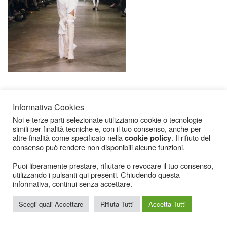
Informativa Cookies
Noi e terze parti selezionate utilizziamo cookie o tecnologie
simili per finalità tecniche e, con il tuo consenso, anche per
altre finalità come specificato nella
. Il rifiuto del
cookie policy
consenso può rendere non disponibili alcune funzioni.
Icarius.com Copyright © 2000 - 2022 |
Privacy Policy
|
Cookies Policy
|
Consenso
Cookies
Puoi liberamente prestare, rifiutare o revocare il tuo consenso,
utilizzando i pulsanti qui presenti. Chiudendo questa
informativa, continui senza accettare.
Scegli quali Accettare
Rifiuta Tutti
Accetta Tutti