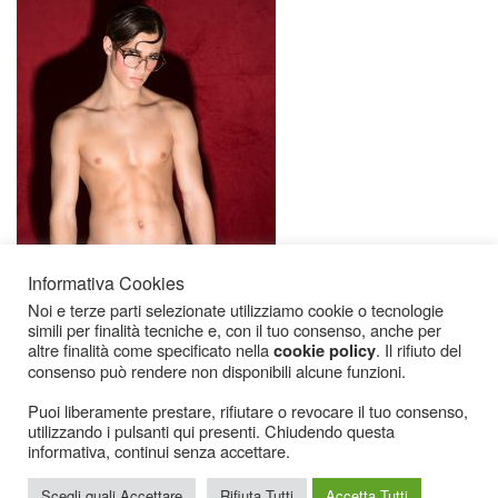
Informativa Cookies
Noi e terze parti selezionate utilizziamo cookie o tecnologie
simili per finalità tecniche e, con il tuo consenso, anche per
altre finalità come specificato nella
. Il rifiuto del
cookie policy
consenso può rendere non disponibili alcune funzioni.
Puoi liberamente prestare, rifiutare o revocare il tuo consenso,
utilizzando i pulsanti qui presenti. Chiudendo questa
Icarius.com Copyright © 2000 - 2022 |
Privacy Policy
|
Cookies Policy
|
Consenso
informativa, continui senza accettare.
Cookies
Scegli quali Accettare
Rifiuta Tutti
Accetta Tutti