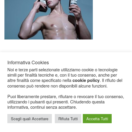
Informativa Cookies
Noi e terze parti selezionate utilizziamo cookie o tecnologie
simili per finalità tecniche e, con il tuo consenso, anche per
altre finalità come specificato nella
. Il rifiuto del
cookie policy
consenso può rendere non disponibili alcune funzioni.
Icarius.com Copyright © 2000 - 2022 |
Privacy Policy
|
Cookies Policy
|
Consenso
Cookies
Puoi liberamente prestare, rifiutare o revocare il tuo consenso,
utilizzando i pulsanti qui presenti. Chiudendo questa
informativa, continui senza accettare.
Scegli quali Accettare
Rifiuta Tutti
Accetta Tutti